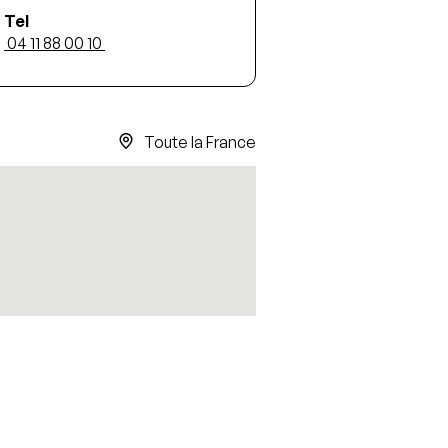
Tel
 04 11 88 00 10 
4/5
5/5
Toute la France