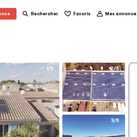
once
Rechercher
Favoris
Mes annonce
1/5
2/5
3/5