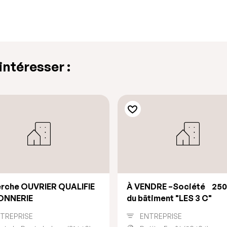
ntéresser :
erche OUVRIER QUALIFIE
À VENDRE –Société
250
NNERIE
du bâtiment "LES 3 C"
TREPRISE
ENTREPRISE