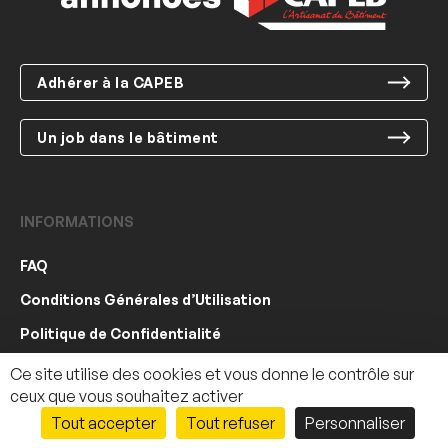
Adhérer à la CAPEB
Un job dans le bâtiment
INFORMATIONS
FAQ
Conditions Générales d’Utilisation
Politique de Confidentialité
Crédits
Ce site utilise des cookies et vous donne le contrôle sur
ceux que vous souhaitez activer
© CAPEB 2022
Tout accepter
Tout refuser
Personnaliser
150 €
Contacter le vendeur