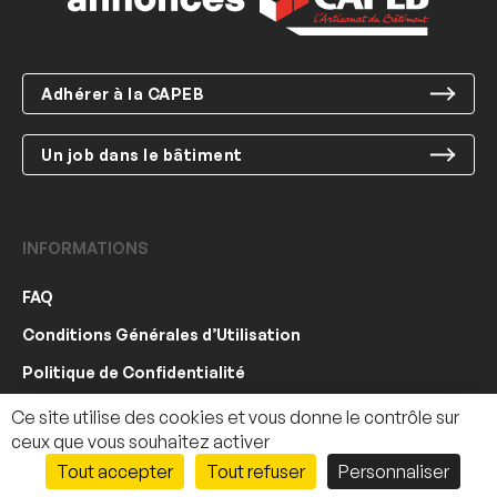
Adhérer à la CAPEB
Un job dans le bâtiment
INFORMATIONS
FAQ
Conditions Générales d’Utilisation
Politique de Confidentialité
Crédits
Ce site utilise des cookies et vous donne le contrôle sur
ceux que vous souhaitez activer
© CAPEB 2022
Tout accepter
Tout refuser
Personnaliser
250 €
Contacter le vendeur