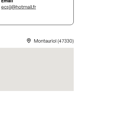
Email
ecsjj@hotmail.fr
Montauriol (47330)