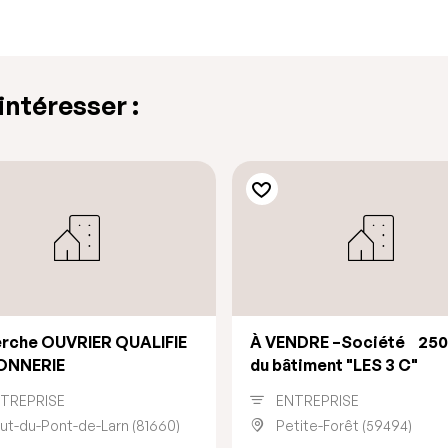
ntéresser :
erche OUVRIER QUALIFIE
À VENDRE –Société
250
NNERIE
du bâtiment "LES 3 C"
TREPRISE
ENTREPRISE
ut-du-Pont-de-Larn (81660)
Petite-Forêt (59494)