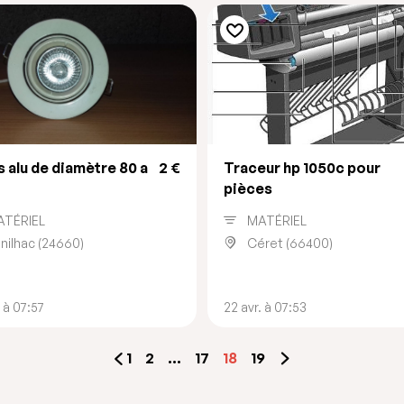
 alu de diamètre 80 a
2 €
Traceur hp 1050c pour
pièces
ATÉRIEL
MATÉRIEL
nilhac (24660)
Céret (66400)
. à 07:57
22 avr. à 07:53
1
2
…
17
18
19