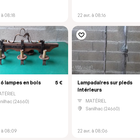
. à 08:18
22 avr. à 08:16
6 lampes en bois
5 €
Lampadaires sur pieds
intérieurs
ATÉRIEL
MATÉRIEL
nilhac (24660)
Sanilhac (24660)
. à 08:09
22 avr. à 08:06