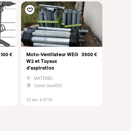
100 €
Moto-Ventilateur WEG
3500 €
W2 et Tuyaux
d'aspiration
MATÉRIEL
Céret (66400)
22 avr. à 07:51