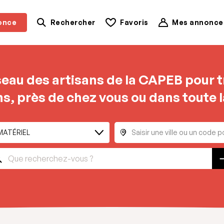
once
Rechercher
Favoris
Mes annonce
seau des artisans de la CAPEB pour t
s, près de chez vous ou dans toute l
MATÉRIEL