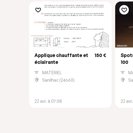
Applique chauffante et
150 €
Spots
éclairante
100
MATÉRIEL
M
Sanilhac (24660)
Sa
22 avr. à 07:58
22 avr